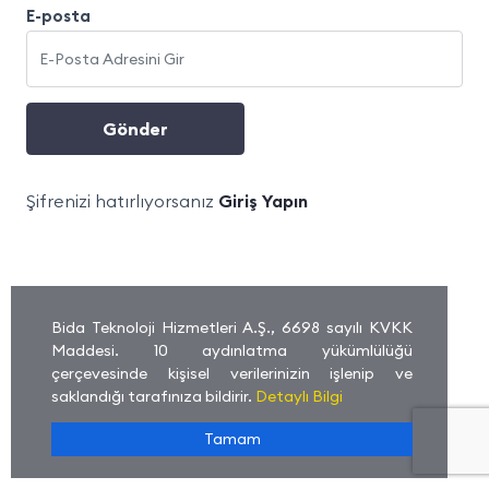
E-posta
Gönder
Şifrenizi hatırlıyorsanız
Giriş Yapın
Bida Teknoloji Hizmetleri A.Ş., 6698 sayılı KVKK
Maddesi. 10 aydınlatma yükümlülüğü
çerçevesinde kişisel verilerinizin işlenip ve
saklandığı tarafınıza bildirir.
Detaylı Bilgi
Tamam