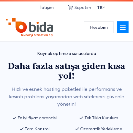
İletişim
Sepetim
TR
Kurumsal
Hesabım
Bulut Hizmetleri
Kaynak optimize sunucularda
Web Hizmetleri
Daha fazla satışa giden kısa
Network Hizmetleri
yol!
Sanallaştırma
Hızlı ve esnek hosting paketleri ile performans ve
kesinti problemi yaşamadan web sitelerinizi güvenle
Yedekleme
yönetin!
Danışmanlık
En iyi fiyat garantisi
Tek Tıkla Kurulum
Tam Kontrol
Otomatik Yedekleme