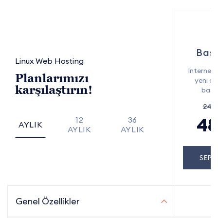
Başl
Linux Web Hosting
İnternet
Planlarımızı
yeni ol
karşılaştırın!
başl
248
48
12
36
AYLIK
AYLIK
AYLIK
SEPE
Genel Özellikler