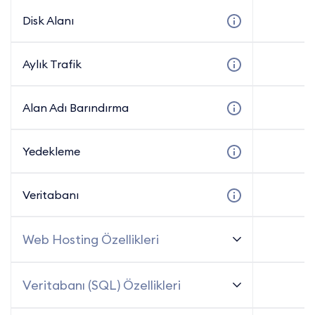
Disk Alanı
5
Aylık Trafik
5
Alan Adı Barındırma
5
Yedekleme
5
Veritabanı
5
Web Hosting Özellikleri
Veritabanı (SQL) Özellikleri