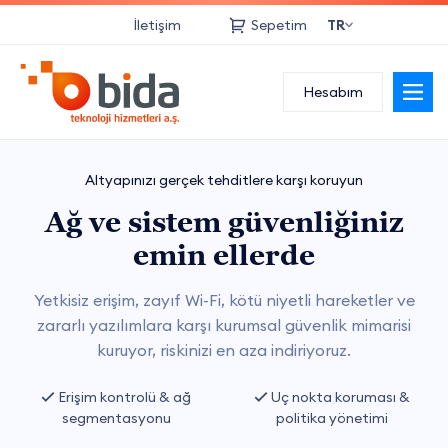
İletişim
Sepetim
TR
Kurumsal
Hesabım
Bulut Hizmetleri
Altyapınızı gerçek tehditlere karşı koruyun
Web Hizmetleri
Ağ ve sistem güvenliğiniz
Network Hizmetleri
emin ellerde
Sanallaştırma
Yetkisiz erişim, zayıf Wi-Fi, kötü niyetli hareketler ve
zararlı yazılımlara karşı kurumsal güvenlik mimarisi
Yedekleme
kuruyor, riskinizi en aza indiriyoruz.
Danışmanlık
Erişim kontrolü & ağ
Uç nokta koruması &
segmentasyonu
politika yönetimi