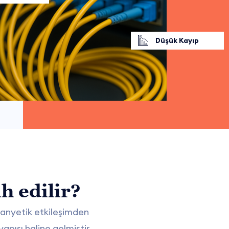
Düşük Kayıp
h edilir?
manyetik etkileşimden
apısı haline gelmiştir.