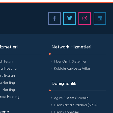
zmetleri
Network Hizmetleri
ı Tescili
Fiber Optik Sistemler
al Hosting
Kablolu Kablosuz Ağlar
tifikaları
a Hosting
Danışmanlık
er Hosting
ess Hosting
Ağ ve Sistem Güvenliği
Lisanslama Kiralama (SPLA)
leme
Lisans Yönetimi