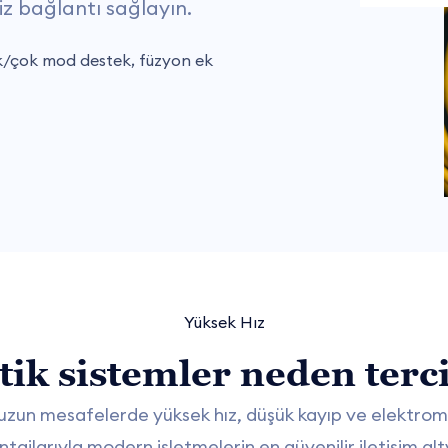
iz bağlantı sağlayın.
/çok mod destek, füzyon ek
Yüksek Hız
tik sistemler neden terci
; uzun mesafelerde yüksek hız, düşük kayıp ve elektro
ajlarıyla modern işletmelerin en güvenilir iletişim alty