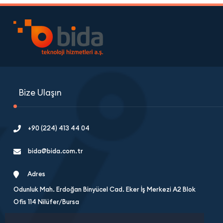
Bize Ulaşın
+90 (224) 413 44 04
bida@bida.com.tr
Adres
Odunluk Mah. Erdoğan Binyücel Cad. Eker İş Merkezi A2 Blok
Ofis 114 Nilüfer/Bursa