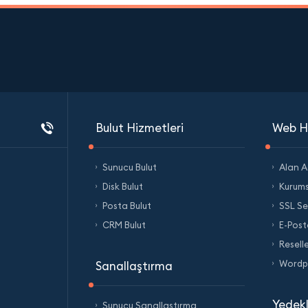
Bulut Hizmetleri
Web Hi
Sunucu Bulut
Alan Ad
Disk Bulut
Kurums
Posta Bulut
SSL Ser
CRM Bulut
E-Post
Resell
Wordpr
Sanallaştırma
Yedek
Sunucu Sanallaştırma